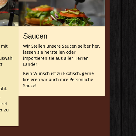
Saucen
 mit
Wir Stellen unsere Saucen selber her,
r
lassen sie herstellen oder
Auswahl
importieren sie aus aller Herren
t.
Länder.
Kein Wunsch ist zu Exotisch, gerne
kreieren wir auch ihre Persönliche
r
Sauce!
ahl.
e
erei
er zu