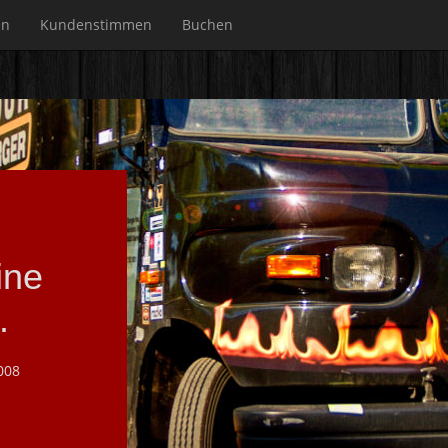
en
Kundenstimmen
Buchen
ine
.
008