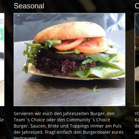
Seasonal
C
Servieren wir euch den Jahreszeiten Burger, den
Y
ße
Team´s Choice oder den Community´s Choice
Kä
Burger. Saucen, Brote und Toppings immer am Puls
d
der Jahreszeit. Fragt einfach den Burgerdealer eures
a
Vertrauens.