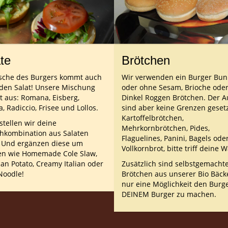
te
Brötchen
ische des Burgers kommt auch
Wir verwenden ein Burger Bun
den Salat! Unsere Mischung
oder ohne Sesam, Brioche ode
t aus: Romana, Eisberg,
Dinkel Roggen Brötchen. Der 
, Radiccio, Frisee und Lollos.
sind aber keine Grenzen gesetz
Kartoffelbrötchen,
stellen wir deine
Mehrkornbrötchen, Pides,
kombination aus Salaten
Flaguelines, Panini, Bagels ode
. Und ergänzen diese um
Vollkornbrot, bitte triff deine W
en wie Homemade Cole Slaw,
an Potato, Creamy Italian oder
Zusätzlich sind selbstgemacht
Noodle!
Brötchen aus unserer Bio Bäck
nur eine Möglichkeit den Burg
DEINEM Burger zu machen.