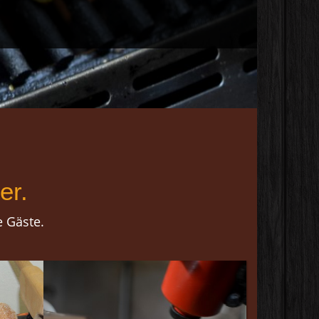
er.
e Gäste.